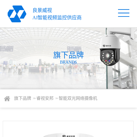
良景威视
首
AI智能视频监控供应商
页
旗
下
解
品
旗下品牌
决
服
BRANDS
牌
方
务
关
案
支
于
新
持
我
闻
联
旗下品牌
睿视安邦
智能双光网络摄像机
> >
> >
们
资
系
讯
我