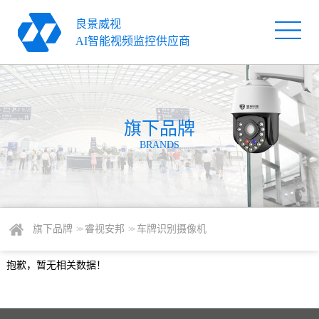
良景威视
首
AI智能视频监控供应商
页
旗
下
解
品
旗下品牌
决
服
BRANDS
牌
方
务
关
案
支
于
新
持
我
闻
联
旗下品牌
睿视安邦
车牌识别摄像机
> >
> >
们
资
系
抱歉，暂无相关数据！
讯
我