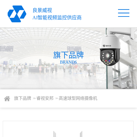
良景威视
首
AI智能视频监控供应商
页
旗
下
解
品
旗下品牌
决
服
BRANDS
牌
方
务
关
案
支
于
新
持
我
闻
联
旗下品牌
睿视安邦
高速球型网络摄像机
> >
> >
们
资
系
讯
我