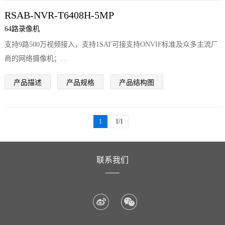
RSAB-NVR-T6408H-5MP
最大支持14T大硬盘；A 支持 HIAI APP远程方式
64路录像机
支持9路500万视频接入，支持1SAT可接支持ONVIF标准及众多主流厂
商的网络摄像机；
支持Seetong云服务；
产品描述
产品规格
产品结构图
支持GB28181协议接入平台；
支持4K高清网络视频的预览、存储与回放；
支持265+、H.265、H.264编码前端自适应接入；
1
1/1
支持1个HDMI（最大2K）和1个VGA同时输出；
支持自动录像功能；
支持车牌识别，人脸识别，区域入侵、越界侦测、快速回放、音频输
联系我们
入、等多种智能侦测接入与联动；
支持最大10路同步预览；
支持录像查询、回放录像、备份录像功能；
支持1个SATA接口；