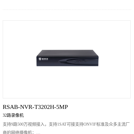
支持4K高清网络视频的预览、存储与回放；
支持265+、H.265、H.264编码前端自适应接入；
支持1个HDMI（最大2K）和1个VGA同时输出；
支持自动录像功能；
支持车牌识别，人脸识别，区域入侵、越界侦测、快速回放、音频输
入、等多种智能侦测接入与联动；
支持最大10路同步预览；
支持录像查询、回放录像、备份录像功能；
支持1个SATA接口；
支持网络检测功能；
支持最大4路同步回放；
支持远程云升级，支持远程升级IPC；
RSAB-NVR-T3202H-5MP
最大支持14T大硬盘；A 支持 HIAI APP远程方式
32路录像机
支持9路500万视频接入，支持1SAT可接支持ONVIF标准及众多主流厂
商的网络摄像机；