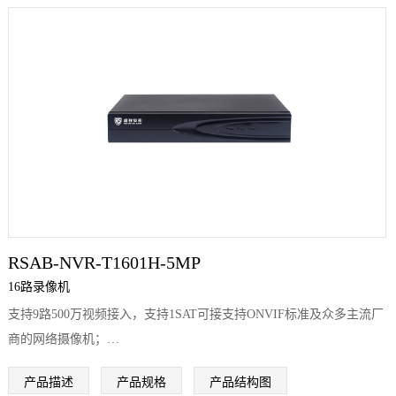
支持1个HDMI（最大2K）和1个VGA同时输出；
支持自动录像功能；
支持车牌识别，人脸识别，区域入侵、越界侦测、快速回放、音频输
入、等多种智能侦测接入与联动；
支持最大10路同步预览；
支持录像查询、回放录像、备份录像功能；
支持1个SATA接口；
支持网络检测功能；
支持最大4路同步回放；
支持远程云升级，支持远程升级IPC；
RSAB-NVR-T1601H-5MP
最大支持14T大硬盘；A 支持 HIAI APP远程方式
16路录像机
支持9路500万视频接入，支持1SAT可接支持ONVIF标准及众多主流厂
商的网络摄像机；
支持Seetong云服务；
产品描述
产品规格
产品结构图
支持GB28181协议接入平台；