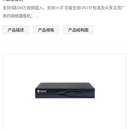
支持9路500万视频接入，支持1SAT可接支持ONVIF标准及众多主流厂
商的网络摄像机；
支持Seetong云服务；
产品描述
产品规格
产品结构图
支持GB28181协议接入平台；
支持4K高清网络视频的预览、存储与回放；
支持265+、H.265、H.264编码前端自适应接入；
支持1个HDMI（最大2K）和1个VGA同时输出；
支持自动录像功能；
支持车牌识别，人脸识别，区域入侵、越界侦测、快速回放、音频输
入、等多种智能侦测接入与联动；
支持最大10路同步预览；
支持录像查询、回放录像、备份录像功能；
支持1个SATA接口；
支持网络检测功能；
支持最大4路同步回放；
支持远程云升级，支持远程升级IPC；