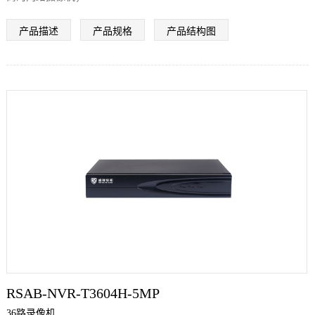
支持Seetong云服务；
产品描述
产品规格
产品结构图
支持GB28181协议接入平台；
支持4K高清网络视频的预览、存储与回放；
支持265+、H.265、H.264编码前端自适应接入；
支持1个HDMI（最大2K）和1个VGA同时输出；
支持自动录像功能；
支持车牌识别，人脸识别，区域入侵、越界侦测、快速回放、音频输
入、等多种智能侦测接入与联动；
支持最大10路同步预览；
支持录像查询、回放录像、备份录像功能；
支持1个SATA接口；
支持网络检测功能；
支持最大4路同步回放；
支持远程云升级，支持远程升级IPC；
RSAB-NVR-T3604H-5MP
最大支持14T大硬盘；A 支持 HIAI APP远程方式
36路录像机