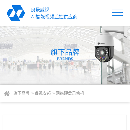
良景威视
首
AI智能视频监控供应商
页
旗
下
解
品
旗下品牌
决
服
BRANDS
牌
方
务
关
案
支
于
新
持
我
闻
联
旗下品牌
睿视安邦
网络硬盘录像机
> >
> >
们
资
系
讯
我