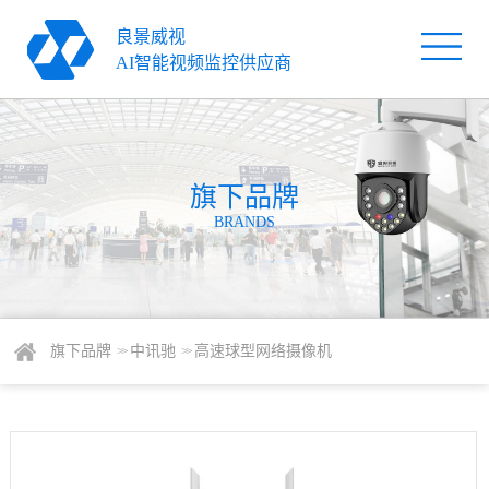
良景威视
首
AI智能视频监控供应商
页
旗
下
解
品
旗下品牌
决
服
BRANDS
牌
方
务
关
案
支
于
新
持
我
闻
联
旗下品牌
中讯驰
高速球型网络摄像机
> >
> >
们
资
系
讯
我