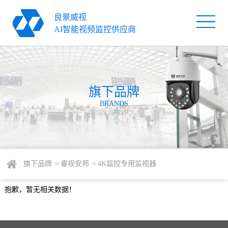
良景威视
首
AI智能视频监控供应商
页
旗
下
解
品
旗下品牌
决
服
BRANDS
牌
方
务
关
案
支
于
新
持
我
闻
联
旗下品牌
睿视安邦
4K监控专用监视器
> >
> >
们
资
系
抱歉，暂无相关数据！
讯
我