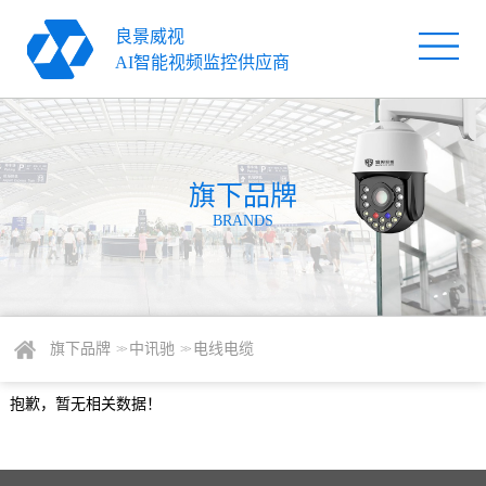
良景威视
首
AI智能视频监控供应商
页
旗
下
解
品
旗下品牌
决
服
BRANDS
牌
方
务
关
案
支
于
新
持
我
闻
联
旗下品牌
中讯驰
电线电缆
> >
> >
们
资
系
抱歉，暂无相关数据！
讯
我