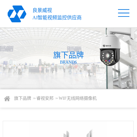
良景威视
首
AI智能视频监控供应商
页
旗
下
解
品
旗下品牌
决
服
BRANDS
牌
方
务
关
案
支
于
新
持
我
闻
联
旗下品牌
睿视安邦
WIF无线网络摄像机
> >
> >
们
资
系
讯
我