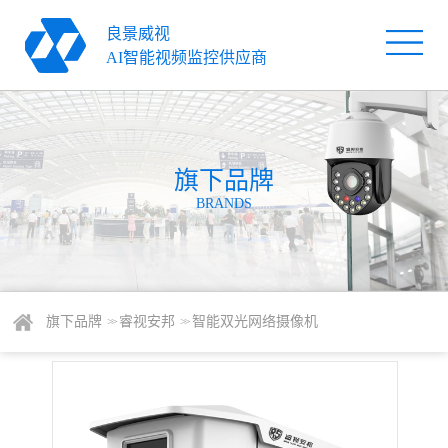
良景威视
首
AI智能视频监控供应商
页
旗
下
解
品
旗下品牌
决
服
BRANDS
牌
方
务
关
案
支
于
新
持
我
闻
联
旗下品牌
睿视安邦
智能双光网络摄像机
> >
> >
们
资
系
讯
我